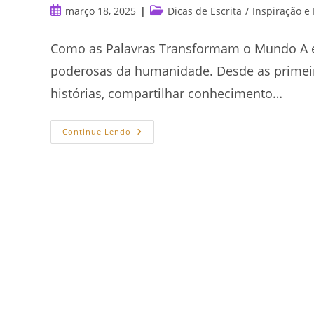
Post
Categoria
março 18, 2025
Dicas de Escrita
/
Inspiração e
publicado:
do
post:
Como as Palavras Transformam o Mundo A e
poderosas da humanidade. Desde as primeiras
histórias, compartilhar conhecimento…
O
Continue Lendo
Poder
Da
Escrita:
Como
As
Palavras
Transformam
O
Mundo