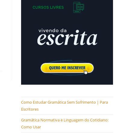
Como Estudar Gramática Sem Sofrimento | Para
Escritores
Gramática Normativa e Linguagem do Cotidiano:
Como Usar