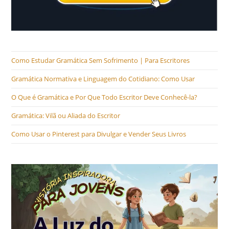
Como Estudar Gramática Sem Sofrimento | Para Escritores
Gramática Normativa e Linguagem do Cotidiano: Como Usar
O Que é Gramática e Por Que Todo Escritor Deve Conhecê-la?
Gramática: Vilã ou Aliada do Escritor
Como Usar o Pinterest para Divulgar e Vender Seus Livros