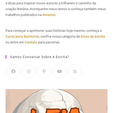
e dicas para inspirar novos autores a trilharem o caminho da
criação literária. Acompanhe meus textos e conheça também meus
trabalhos publicados na
Amazon
.
Para começar a aprimorar suas histórias hoje mesmo, conheça o
Curso para Escritores
, confira nossa categoria de
Dicas de Escrita
ou entre em
Contato
para parcerias.
Vamos Conversar Sobre A Escrita?
Abre
Abre
Abre
Abre
Abre
em
em
em
em
em
uma
uma
uma
uma
uma
nova
nova
nova
nova
nova
aba
aba
aba
aba
aba