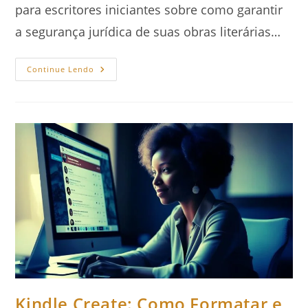
para escritores iniciantes sobre como garantir
a segurança jurídica de suas obras literárias…
Como
Continue Lendo
Proteger
Seu
Livro:
Direitos
Autorais
Para
Escritores
Kindle Create: Como Formatar e