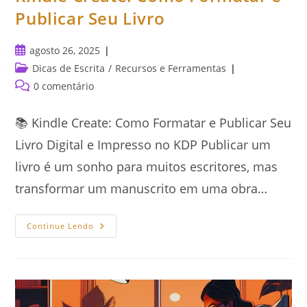
Publicar Seu Livro
Post
agosto 26, 2025
publicado:
Categoria
Dicas de Escrita
/
Recursos e Ferramentas
do
Comentários
0 comentário
post:
do
post:
📚 Kindle Create: Como Formatar e Publicar Seu
Livro Digital e Impresso no KDP Publicar um
livro é um sonho para muitos escritores, mas
transformar um manuscrito em uma obra…
Kindle
Continue Lendo
Create:
Como
Formatar
E
Publicar
Seu
Livro