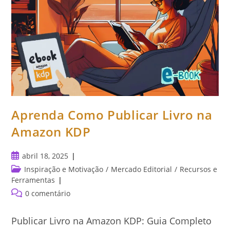
Aprenda Como Publicar Livro na
Amazon KDP
Post
abril 18, 2025
publicado:
Categoria
Inspiração e Motivação
/
Mercado Editorial
/
Recursos e
do
Ferramentas
post:
Comentários
0 comentário
do
post:
Publicar Livro na Amazon KDP: Guia Completo