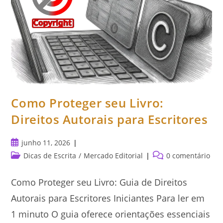
Como Proteger seu Livro:
Direitos Autorais para Escritores
Post
junho 11, 2026
publicado:
Categoria
Comentários
Dicas de Escrita
/
Mercado Editorial
0 comentário
do
do
post:
post:
Como Proteger seu Livro: Guia de Direitos
Autorais para Escritores Iniciantes Para ler em
1 minuto O guia oferece orientações essenciais