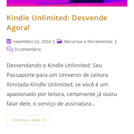
Kindle Unlimited: Desvende
Agora!
Post
Categoria
novembro 22, 2024
Recursos e Ferramentas
publicado:
do
Comentários
0 comentário
post:
do
post:
Desvendando o Kindle Unlimited: Seu
Passaporte para um Universo de Leitura
Ilimitada Kindle Unlimited, se você é um
apaixonado por leitura, certamente já ouviu
falar dele, o serviço de assinatura…
Kindle
Continue Lendo
Unlimited:
Desvende
Agora!