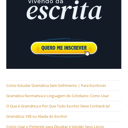
Como Estudar Gramática Sem Sofrimento | Para Escritores
Gramática Normativa e Linguagem do Cotidiano: Como Usar
O Que é Gramática e Por Que Todo Escritor Deve Conhecê-la?
Gramática: Vilã ou Aliada do Escritor
Como Usar o Pinterest para Divulgar e Vender Seus Livros