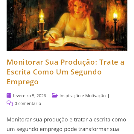
Monitorar Sua Produção: Trate a
Escrita Como Um Segundo
Emprego
Post
Categoria
fevereiro 5, 2026
Inspiração e Motivação
publicado:
do
Comentários
0 comentário
post:
do
post:
Monitorar sua produção e tratar a escrita como
um segundo emprego pode transformar sua