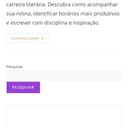
carreira literária. Descubra como acompanhar
sua rotina, identificar horários mais produtivos
e escrever com disciplina e inspiração.
Monitorar
Continue Lendo
Sua
Produção:
Trate
A
Escrita
Como
Um
Pesquisar
Segundo
Emprego
PESQUISAR