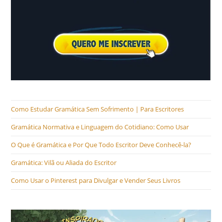
Como Estudar Gramática Sem Sofrimento | Para Escritores
Gramática Normativa e Linguagem do Cotidiano: Como Usar
O Que é Gramática e Por Que Todo Escritor Deve Conhecê-la?
Gramática: Vilã ou Aliada do Escritor
Como Usar o Pinterest para Divulgar e Vender Seus Livros