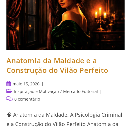
Anatomia da Maldade e a
Construção do Vilão Perfeito
Post
maio 15, 2026
publicado:
Categoria
Inspiração e Motivação
/
Mercado Editorial
do
Comentários
0 comentário
post:
do
post:
🧠 Anatomia da Maldade: A Psicologia Criminal
e a Construção do Vilão Perfeito Anatomia da