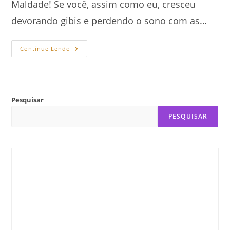
Maldade! Se você, assim como eu, cresceu
devorando gibis e perdendo o sono com as…
Anatomia
Continue Lendo
Da
Maldade
E
A
Construção
Do
Vilão
Pesquisar
Perfeito
PESQUISAR