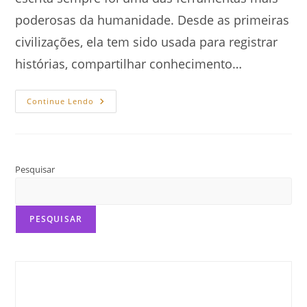
poderosas da humanidade. Desde as primeiras
civilizações, ela tem sido usada para registrar
histórias, compartilhar conhecimento…
O
Continue Lendo
Poder
Da
Escrita:
Como
As
Palavras
Transformam
Pesquisar
O
Mundo
PESQUISAR