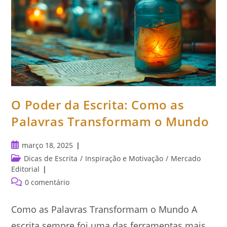
O Poder da Escrita: Como as
Palavras Transformam o Mundo
Post
março 18, 2025
publicado:
Categoria
Dicas de Escrita
/
Inspiração e Motivação
/
Mercado
do
Editorial
post:
Comentários
0 comentário
do
post:
Como as Palavras Transformam o Mundo A
escrita sempre foi uma das ferramentas mais