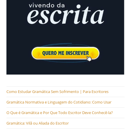
Como Estudar Gramática Sem Sofrimento | Para Escritores
Gramática Normativa e Linguagem do Cotidiano: Como Usar
O Que é Gramática e Por Que Todo Escritor Deve Conhecê-la?
Gramática: Vilã ou Aliada do Escritor