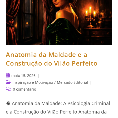
Anatomia da Maldade e a
Construção do Vilão Perfeito
Post
maio 15, 2026
publicado:
Categoria
Inspiração e Motivação
/
Mercado Editorial
do
Comentários
0 comentário
post:
do
post:
🧠 Anatomia da Maldade: A Psicologia Criminal
e a Construção do Vilão Perfeito Anatomia da