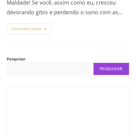
Maldade! Se você, assim como eu, cresceu
devorando gibis e perdendo o sono com as…
Anatomia
Continue Lendo
Da
Maldade
E
A
Construção
Do
Vilão
Pesquisar
Perfeito
PESQUISAR