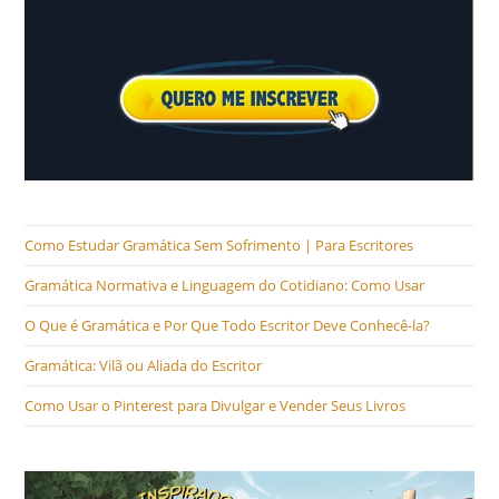
Como Estudar Gramática Sem Sofrimento | Para Escritores
Gramática Normativa e Linguagem do Cotidiano: Como Usar
O Que é Gramática e Por Que Todo Escritor Deve Conhecê-la?
Gramática: Vilã ou Aliada do Escritor
Como Usar o Pinterest para Divulgar e Vender Seus Livros