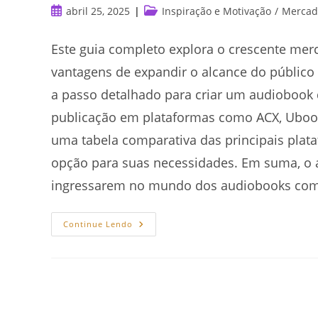
Post
Categoria
abril 25, 2025
Inspiração e Motivação
/
Mercado
publicado:
do
post:
Este guia completo explora o crescente me
vantagens de expandir o alcance do público 
a passo detalhado para criar um audiobook 
publicação em plataformas como ACX, Ubook 
uma tabela comparativa das principais plat
opção para suas necessidades. Em suma, o a
ingressarem no mundo dos audiobooks com q
Autopublicação
Continue Lendo
De
Audiobooks