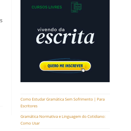
as
Como Estudar Gramática Sem Sofrimento | Para
Escritores
Gramática Normativa e Linguagem do Cotidiano:
Como Usar