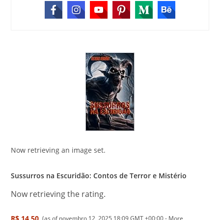
Now retrieving an image set.
Sussurros na Escuridão: Contos de Terror e Mistério
Now retrieving the rating.
R$ 14,50
(as of novembro 12, 2025 18:09 GMT +00:00 -
More