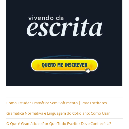
Como Estudar Gramática Sem Sofrimento | Para Escritores
Gramática Normativa e Linguagem do Cotidiano: Como Usar
O Que é Gramática e Por Que Todo Escritor Deve Conhecê-la?