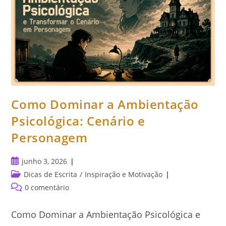
Como Dominar a Ambientação
Psicológica: Cenário e
Personagem
Post
junho 3, 2026
publicado:
Categoria
Dicas de Escrita
/
Inspiração e Motivação
do
Comentários
0 comentário
post:
do
post:
Como Dominar a Ambientação Psicológica e