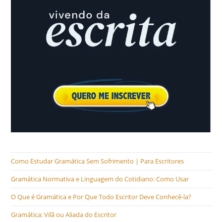
Como Estudar Gramática Sem Sofrimento | Para Escritores
Gramática Normativa e Linguagem do Cotidiano: Como Usar
O Que é Gramática e Por Que Todo Escritor Deve Conhecê-la?
Gramática: Vilã ou Aliada do Escritor