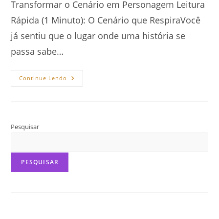
Transformar o Cenário em Personagem Leitura
Rápida (1 Minuto): O Cenário que RespiraVocê
já sentiu que o lugar onde uma história se
passa sabe…
Como
Continue Lendo
Dominar
A
Ambientação
Psicológica:
Cenário
E
Personagem
Pesquisar
PESQUISAR