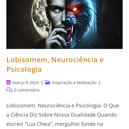
Lobisomem, Neurociência e
Psicologia
Post
Categoria
março 9, 2025
Inspiração e Motivação
publicado:
do
Comentários
0 comentário
post:
do
post:
Lobisomem, Neurociência e Psicologia: O Que
a Ciência Diz Sobre Nossa Dualidade Quando
escrevi "Lua Cheia", mergulhei fundo na