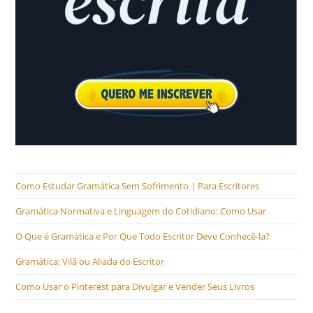
Como Estudar Gramática Sem Sofrimento | Para Escritores
Gramática Normativa e Linguagem do Cotidiano: Como Usar
O Que é Gramática e Por Que Todo Escritor Deve Conhecê-la?
Gramática: Vilã ou Aliada do Escritor
Como Usar o Pinterest para Divulgar e Vender Seus Livros