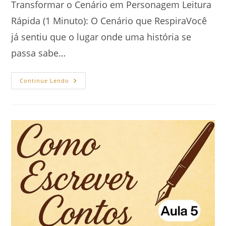
Transformar o Cenário em Personagem Leitura
Rápida (1 Minuto): O Cenário que RespiraVocê
já sentiu que o lugar onde uma história se
passa sabe…
Como
Continue Lendo
Dominar
A
Ambientação
Psicológica:
Cenário
E
Personagem