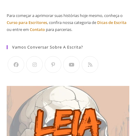
Para começar a aprimorar suas histórias hoje mesmo, conheça o
Curso para Escritores
, confira nossa categoria de
Dicas de Escrita
ou entre em
Contato
para parcerias.
Vamos Conversar Sobre A Escrita?
Abre
Abre
Abre
Abre
Abre
em
em
em
em
em
uma
uma
uma
uma
uma
nova
nova
nova
nova
nova
aba
aba
aba
aba
aba