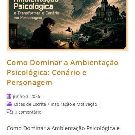
Como Dominar a Ambientação
Psicológica: Cenário e
Personagem
Post
junho 3, 2026
publicado:
Categoria
Dicas de Escrita
/
Inspiração e Motivação
do
Comentários
0 comentário
post:
do
post:
Como Dominar a Ambientação Psicológica e