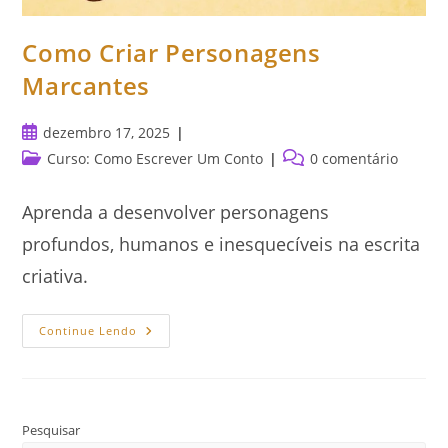
Como Criar Personagens
Marcantes
Post
dezembro 17, 2025
publicado:
Categoria
Comentários
Curso: Como Escrever Um Conto
0 comentário
do
do
post:
post:
Aprenda a desenvolver personagens
profundos, humanos e inesquecíveis na escrita
criativa.
Como
Continue Lendo
Criar
Personagens
Marcantes
Pesquisar