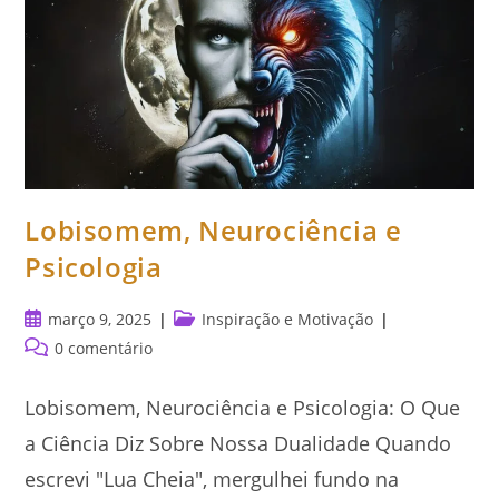
Lobisomem, Neurociência e
Psicologia
Post
Categoria
março 9, 2025
Inspiração e Motivação
publicado:
do
Comentários
0 comentário
post:
do
post:
Lobisomem, Neurociência e Psicologia: O Que
a Ciência Diz Sobre Nossa Dualidade Quando
escrevi "Lua Cheia", mergulhei fundo na