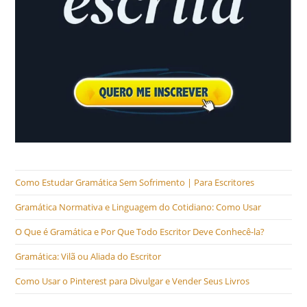
Como Estudar Gramática Sem Sofrimento | Para Escritores
Gramática Normativa e Linguagem do Cotidiano: Como Usar
O Que é Gramática e Por Que Todo Escritor Deve Conhecê-la?
Gramática: Vilã ou Aliada do Escritor
Como Usar o Pinterest para Divulgar e Vender Seus Livros