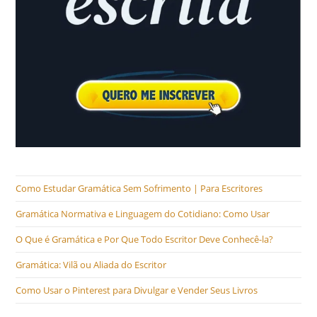
Como Estudar Gramática Sem Sofrimento | Para Escritores
Gramática Normativa e Linguagem do Cotidiano: Como Usar
O Que é Gramática e Por Que Todo Escritor Deve Conhecê-la?
Gramática: Vilã ou Aliada do Escritor
Como Usar o Pinterest para Divulgar e Vender Seus Livros