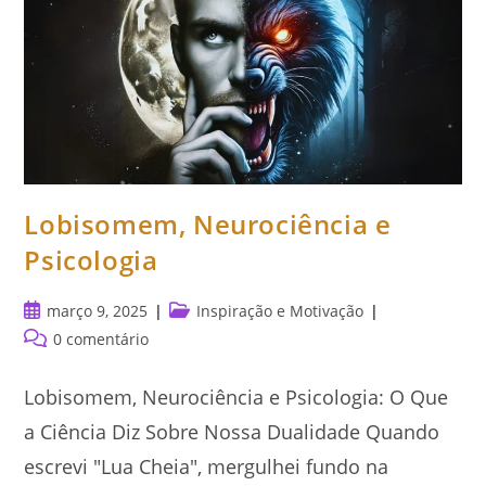
Lobisomem, Neurociência e
Psicologia
Post
Categoria
março 9, 2025
Inspiração e Motivação
publicado:
do
Comentários
0 comentário
post:
do
post:
Lobisomem, Neurociência e Psicologia: O Que
a Ciência Diz Sobre Nossa Dualidade Quando
escrevi "Lua Cheia", mergulhei fundo na