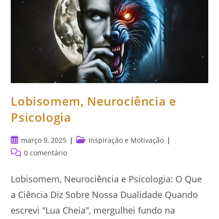
Lobisomem, Neurociência e
Psicologia
Post
Categoria
março 9, 2025
Inspiração e Motivação
publicado:
do
Comentários
0 comentário
post:
do
post:
Lobisomem, Neurociência e Psicologia: O Que
a Ciência Diz Sobre Nossa Dualidade Quando
escrevi "Lua Cheia", mergulhei fundo na