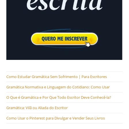
Como Estudar Gramática Sem Sofrimento | Para Escritores
Gramática Normativa e Linguagem do Cotidiano: Como Usar
O Que é Gramática e Por Que Todo Escritor Deve Conhecê-la?
Gramática: Vilã ou Aliada do Escritor
Como Usar o Pinterest para Divulgar e Vender Seus Livros