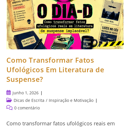
Como Transformar Fatos
Ufológicos Em Literatura de
Suspense?
Post
junho 1, 2026
publicado:
Categoria
Dicas de Escrita
/
Inspiração e Motivação
do
Comentários
0 comentário
post:
do
post:
Como transformar fatos ufológicos reais em