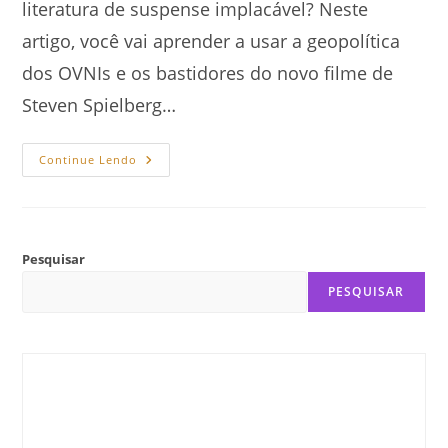
literatura de suspense implacável? Neste
artigo, você vai aprender a usar a geopolítica
dos OVNIs e os bastidores do novo filme de
Steven Spielberg…
Como
Continue Lendo
Transformar
Fatos
Ufológicos
Em
Literatura
De
Suspense?
Pesquisar
PESQUISAR