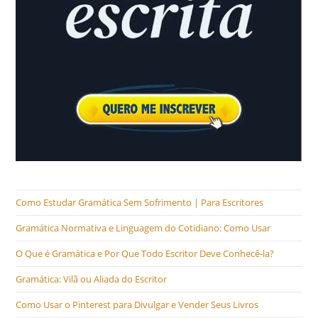
Como Estudar Gramática Sem Sofrimento | Para Escritores
Gramática Normativa e Linguagem do Cotidiano: Como Usar
O Que é Gramática e Por Que Todo Escritor Deve Conhecê-la?
Gramática: Vilã ou Aliada do Escritor
Como Usar o Pinterest para Divulgar e Vender Seus Livros