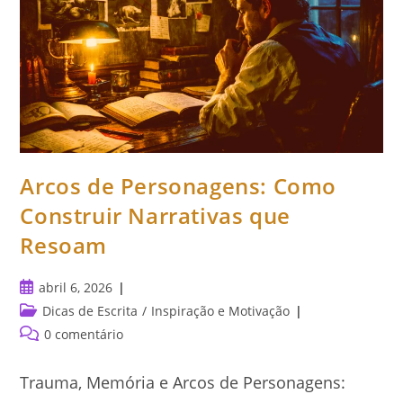
Arcos de Personagens: Como
Construir Narrativas que
Resoam
Post
abril 6, 2026
publicado:
Categoria
Dicas de Escrita
/
Inspiração e Motivação
do
Comentários
0 comentário
post:
do
post:
Trauma, Memória e Arcos de Personagens: