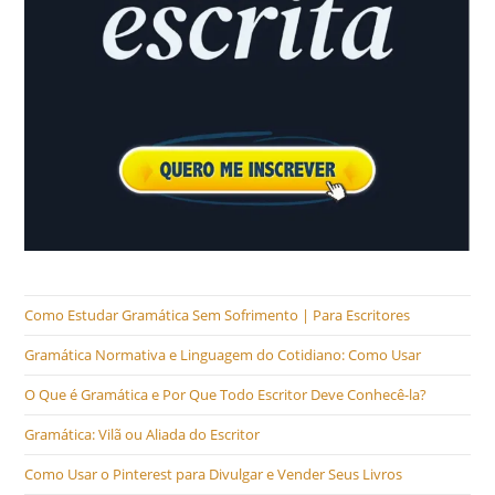
Como Estudar Gramática Sem Sofrimento | Para Escritores
Gramática Normativa e Linguagem do Cotidiano: Como Usar
O Que é Gramática e Por Que Todo Escritor Deve Conhecê-la?
Gramática: Vilã ou Aliada do Escritor
Como Usar o Pinterest para Divulgar e Vender Seus Livros