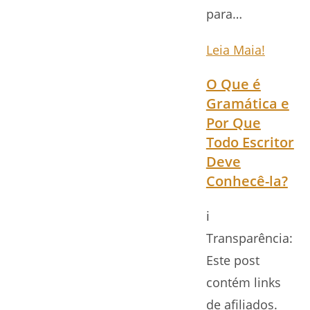
para…
Leia Maia!
O Que é
Gramática e
Por Que
Todo Escritor
Deve
Conhecê-la?
ℹ️
Transparência:
Este post
contém links
de afiliados.