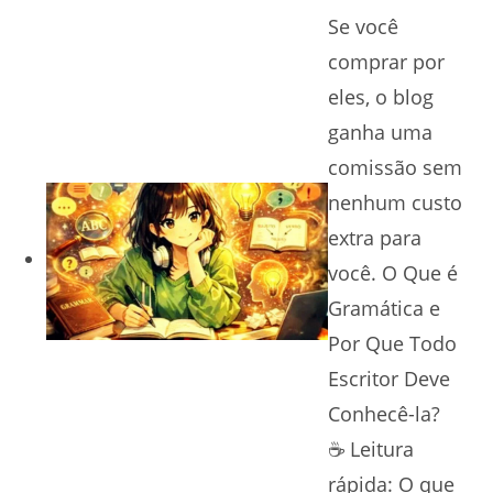
Se você
comprar por
eles, o blog
ganha uma
comissão sem
nenhum custo
extra para
você. O Que é
Gramática e
Por Que Todo
Escritor Deve
Conhecê-la?
☕ Leitura
rápida: O que