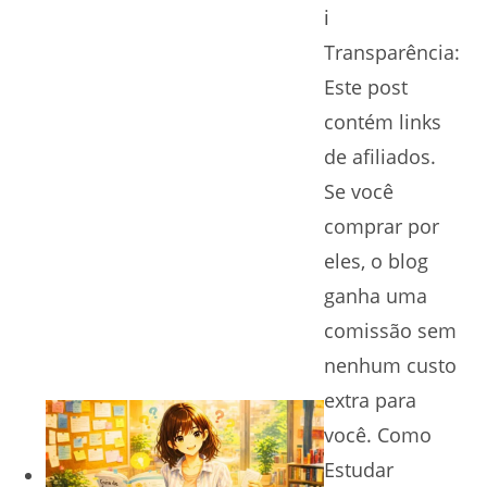
ℹ️
Transparência:
Este post
contém links
de afiliados.
Se você
comprar por
eles, o blog
ganha uma
comissão sem
nenhum custo
extra para
você. Como
Estudar