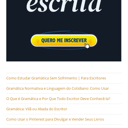
Como Estudar Gramática Sem Sofrimento | Para Escritores
Gramática Normativa e Linguagem do Cotidiano: Como Usar
O Que é Gramática e Por Que Todo Escritor Deve Conhecê-la?
Gramática: Vilã ou Aliada do Escritor
Como Usar o Pinterest para Divulgar e Vender Seus Livros