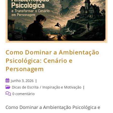
Como Dominar a Ambientação
Psicológica: Cenário e
Personagem
Post
junho 3, 2026
publicado:
Categoria
Dicas de Escrita
/
Inspiração e Motivação
do
Comentários
0 comentário
post:
do
post:
Como Dominar a Ambientação Psicológica e