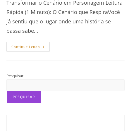
Transformar o Cenário em Personagem Leitura
Rápida (1 Minuto): O Cenário que RespiraVocê
já sentiu que o lugar onde uma história se
passa sabe…
Como
Continue Lendo
Dominar
A
Ambientação
Psicológica:
Cenário
E
Personagem
Pesquisar
PESQUISAR