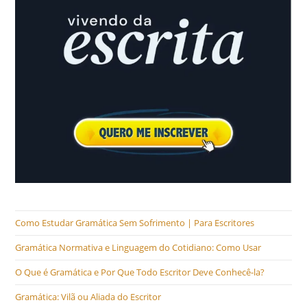
Como Estudar Gramática Sem Sofrimento | Para Escritores
Gramática Normativa e Linguagem do Cotidiano: Como Usar
O Que é Gramática e Por Que Todo Escritor Deve Conhecê-la?
Gramática: Vilã ou Aliada do Escritor