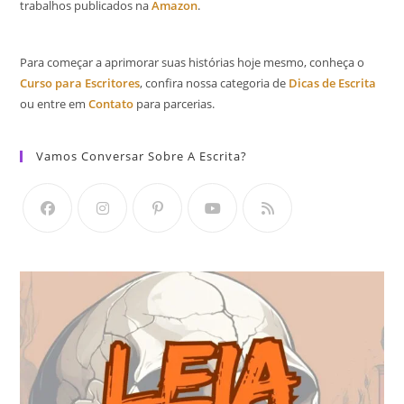
trabalhos publicados na
Amazon
.
Para começar a aprimorar suas histórias hoje mesmo, conheça o
Curso para Escritores
, confira nossa categoria de
Dicas de Escrita
ou entre em
Contato
para parcerias.
Vamos Conversar Sobre A Escrita?
Abre
Abre
Abre
Abre
Abre
em
em
em
em
em
uma
uma
uma
uma
uma
nova
nova
nova
nova
nova
aba
aba
aba
aba
aba