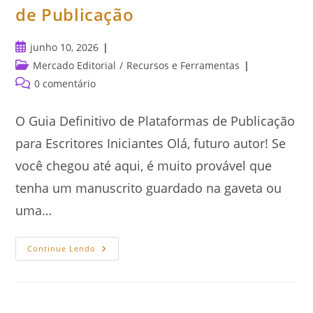
de Publicação
Post
junho 10, 2026
publicado:
Categoria
Mercado Editorial
/
Recursos e Ferramentas
do
Comentários
0 comentário
post:
do
post:
O Guia Definitivo de Plataformas de Publicação
para Escritores Iniciantes Olá, futuro autor! Se
você chegou até aqui, é muito provável que
tenha um manuscrito guardado na gaveta ou
uma…
O
Continue Lendo
Guia
Definitivo
De
Plataformas
De
Publicação