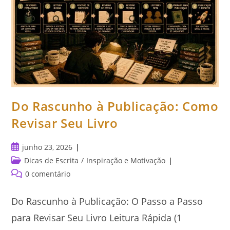
Do Rascunho à Publicação: Como
Revisar Seu Livro
Post
junho 23, 2026
publicado:
Categoria
Dicas de Escrita
/
Inspiração e Motivação
do
Comentários
0 comentário
post:
do
post:
Do Rascunho à Publicação: O Passo a Passo
para Revisar Seu Livro Leitura Rápida (1