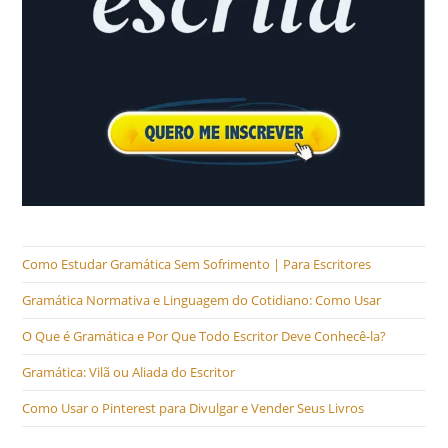
Como Estudar Gramática Sem Sofrimento | Para Escritores
Gramática Normativa e Linguagem do Cotidiano: Como Usar
O Que é Gramática e Por Que Todo Escritor Deve Conhecê-la?
Gramática: Vilã ou Aliada do Escritor
Como Usar o Pinterest para Divulgar e Vender Seus Livros